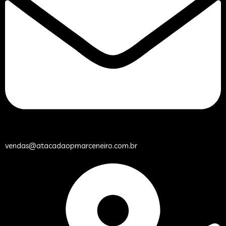
vendas@atacadaopmarceneiro.com.br