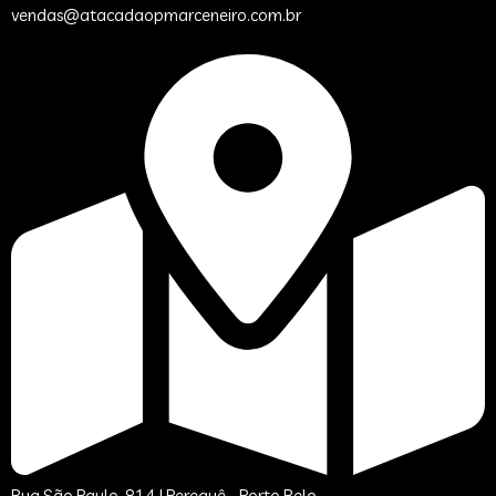
vendas@atacadaopmarceneiro.com.br
Rua São Paulo, 814 | Perequê - Porto Belo