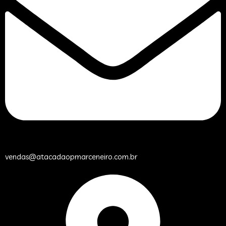
vendas@atacadaopmarceneiro.com.br