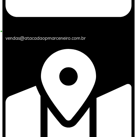
vendas@atacadaopmarceneiro.com.br