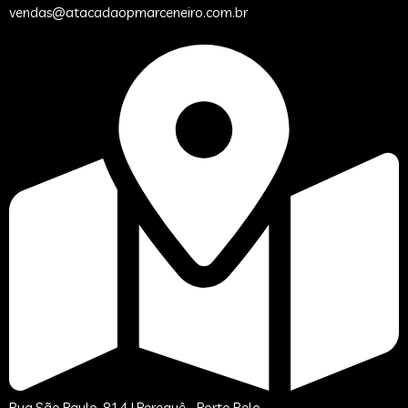
vendas@atacadaopmarceneiro.com.br
Rua São Paulo, 814 | Perequê - Porto Belo