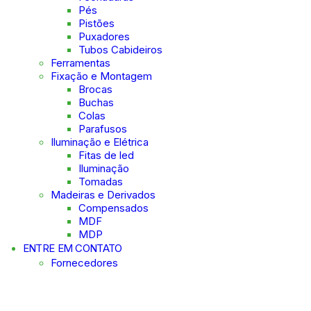
Pés
Pistões
Puxadores
Tubos Cabideiros
Ferramentas
Fixação e Montagem
Brocas
Buchas
Colas
Parafusos
Iluminação e Elétrica
Fitas de led
Iluminação
Tomadas
Madeiras e Derivados
Compensados
MDF
MDP
ENTRE EM CONTATO
Fornecedores