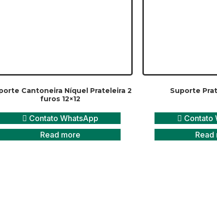
orte Cantoneira Níquel Prateleira 2
Suporte Prat
furos 12×12
Contato WhatsApp
Contato
Read more
Read