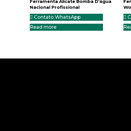
Ferramenta Alicate Bomba D’água
Fe
Nacional Profissional
Wo
Contato WhatsApp
C
Read more
Re