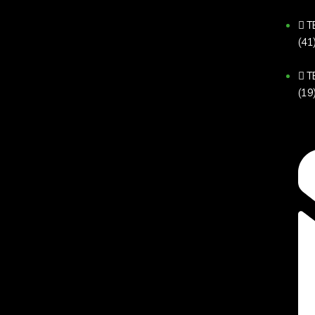
T
(41
T
(19