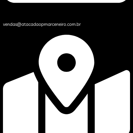
vendas@atacadaopmarceneiro.com.br